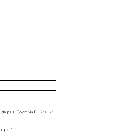
 de país (Colombia Ej: 573...)
*
icipio
*