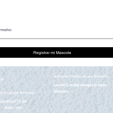
rmativo.
Registrar mi Mascota
Atención
Online Grupo Nemaho:
ho:
Las 24/7, recibe siempre la mejor
atención
.
cción grupo Nemaho:
Cra 63 a # 77-20
Bello - Ant.