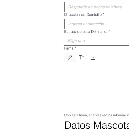
Dirección de Domicilio
*
Estrato de este Domicilio:
*
Elige uno
Firma
*
Modo de dibujo seleccionado. Para dibujar, necesi
Con esta firma, aceptas recibir informac
Datos Mascot