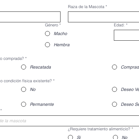
Raza de la Mascota
*
Género
*
Edad:
*
Macho
Hembra
 o comprada?
*
Rescatada
Comprad
 condición física existente?
*
No
Deseo Ver
Permanente
Deseo S
*
¿Requiere tratamiento alimenticio?
*
Si
No