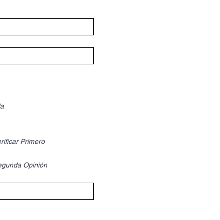
a
ificar Primero
egunda Opinión