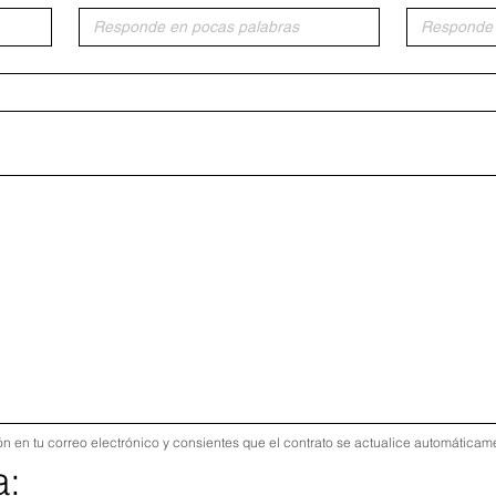
tas un mouse o un panel táctil. Usa la función de accesibilidad del teclado al seleccionar Escribi
ión en tu correo electrónico y consientes que el contrato se actualice automática
a: