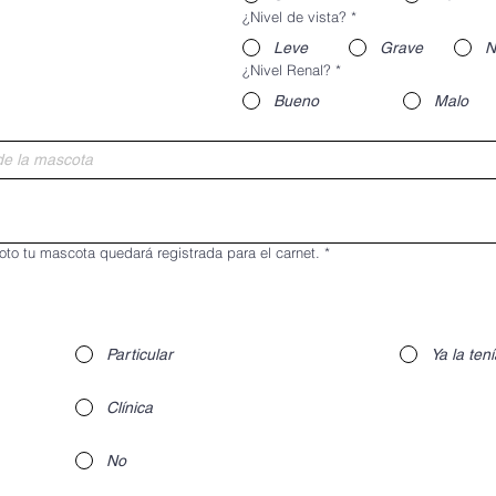
¿Nivel de vista?
*
Leve
Grave
N
¿Nivel Renal?
*
Bueno
Malo
foto tu mascota quedará registrada para el carnet.
*
Particular
Ya la ten
Clínica
No