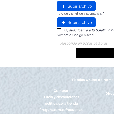
Subir archivo
Foto de carnet de vacunación.
*
Subir archivo
Sí, suscríbeme a tu boletín info
Nombre o Código Asesor:
Tiendas Online de Nema
Comprar
Dire
Envío y devoluciones
política de la tienda
Preguntas más frecuentes