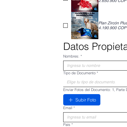
2.650.900 COP
Plan Zircón Plu
4.190.900 COP
Datos Propieta
Nombres:
*
Tipo de Documento
*
Elige tu tipo de documento.
Enviar Fotos del
Subir Foto
Email
*
Pais
*