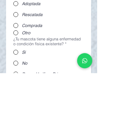
Adoptada
Rescatada
Comprada
Otro
¿Tu mascota tiene alguna enfermedad
o condición física existente?
*
Si
No
Deseo Verificar Primero
¿Qué enfermedad tiene tu mascota?
*
Tratable
Permanente
Deseo Segunda Opinión
Nombre la enfermedad de tu mascota
*
¿Requiere tratamiento medicinal?
*