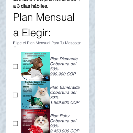
a 3 días hábiles.
Plan Mensual 
a Elegir:
Elige el Plan Mensual Para Tu Mascota:
*
Plan Diamante
Cobertura del
50%
999.900 COP
Plan Esmeralda
Cobertura del
70%
1.559.900 COP
Plan Ruby
Cobertura del
90%
2.450.900 COP