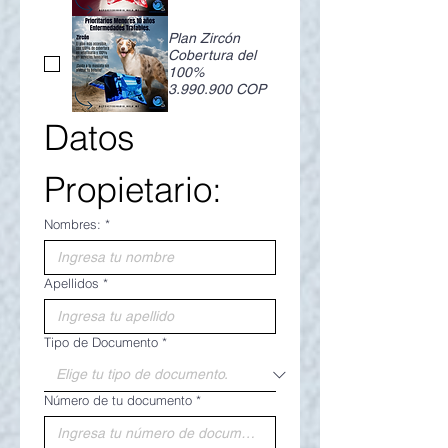
Plan Zircón
Cobertura del
100%
3.990.900 COP
Datos 
Propietario:
Nombres:
*
Apellidos
*
Tipo de Documento
*
Número de tu documento
*