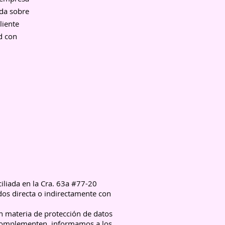
nda sobre
liente
d con
liada en la Cra. 63a #77-20
dos directa o indirectamente con
 materia de protección de datos
complementen, informamos a los