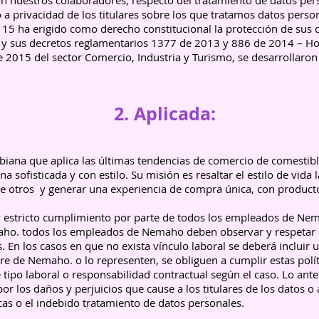
n nuestros colaboradores, respecto del tratamiento de datos per
 a privacidad de los titulares sobre los que tratamos datos person
 15 ha erigido como derecho constitucional la protección de sus 
y sus decretos reglamentarios 1377 de 2013 y 886 de 2014 – Hoy
 2015 del sector Comercio, Industria y Turismo, se desarrollaron
2. Aplicada:
ana que aplica las últimas tendencias de comercio de comestibl
na sofisticada y con estilo. Su misión es resaltar el estilo de vida
tre otros y generar una experiencia de compra única, con produc
o y estricto cumplimiento por parte de todos los empleados de Nema
o. todos los empleados de Nemaho deben observar y respetar est
 En los casos en que no exista vínculo laboral se deberá incluir 
 de Nemaho. o lo representen, se obliguen a cumplir estas polít
ipo laboral o responsabilidad contractual según el caso. Lo anter
r los daños y perjuicios que cause a los titulares de los datos o
cas o el indebido tratamiento de datos personales.