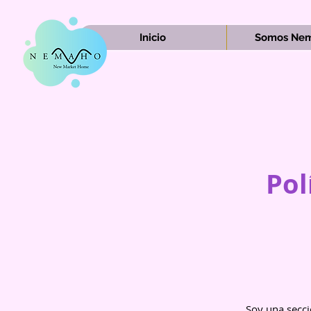
Inicio
Somos Nem
Pol
Soy una secci