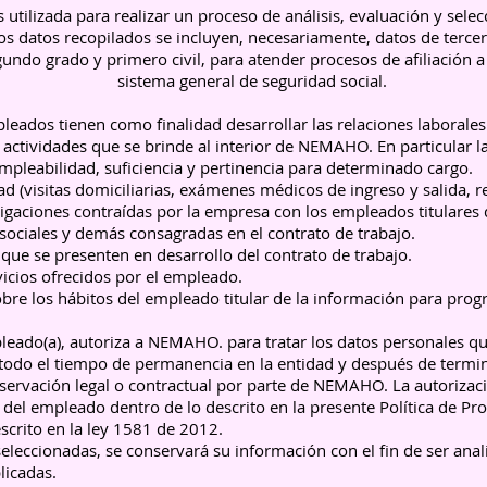
utilizada para realizar un proceso de análisis, evaluación y selec
s datos recopilados se incluyen, necesariamente, datos de terce
ndo grado y primero civil, para atender procesos de afiliación a
sistema general de seguridad social.
leados tienen como finalidad desarrollar las relaciones laborales
as actividades que se brinde al interior de NEMAHO. En particular l
empleabilidad, suficiencia y pertinencia para determinado cargo.
ad (visitas domiciliarias, exámenes médicos de ingreso y salida, r
igaciones contraídas por la empresa con los empleados titulares d
 sociales y demás consagradas en el contrato de trabajo.
 que se presenten en desarrollo del contrato de trabajo.
rvicios ofrecidos por el empleado.
sobre los hábitos del empleado titular de la información para pro
mpleado(a), autoriza a NEMAHO. para tratar los datos personales q
e todo el tiempo de permanencia en la entidad y después de termi
servación legal o contractual por parte de NEMAHO. La autorizac
 del empleado dentro de lo descrito en la presente Política de Pr
escrito en la ley 1581 de 2012.
eleccionadas, se conservará su información con el fin de ser anal
licadas.