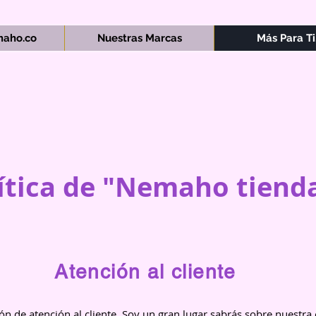
aho.co
Nuestras Marcas
Más Para Ti.
ítica de "Nemaho tiend
Atención al cliente
ón de atención al cliente. Soy un gran lugar sabrás sobre nuestr