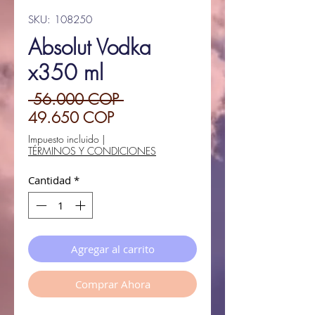
SKU: 108250
Absolut Vodka
x350 ml
Precio
 56.000 COP 
Precio
49.650 COP
de
Impuesto incluido
|
TÉRMINOS Y CONDICIONES
oferta
Cantidad
*
Agregar al carrito
Comprar Ahora