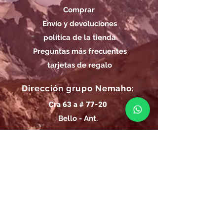
Comprar
Envío y devoluciones
política de la tienda
Preguntas más frecuentes
tarjetas de regalo
Dirección grupo Nemaho:
Cra 63 a # 77-20
Bello - Ant.
Horarios de Entrega Grupo
Nemaho:
Lunes - Sábado: 09 a.m.- 08 p.m.
Domingos y Festivos: 09 a.m.- 1p.m.
REGÍSTRATE