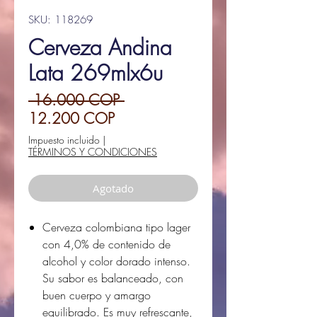
SKU: 118269
Cerveza Andina
Lata 269mlx6u
Precio
 16.000 COP 
Precio
12.200 COP
de
Impuesto incluido
|
TÉRMINOS Y CONDICIONES
oferta
Agotado
Cerveza colombiana tipo lager
con 4,0% de contenido de
alcohol y color dorado intenso.
Su sabor es balanceado, con
buen cuerpo y amargo
equilibrado. Es muy refrescante,