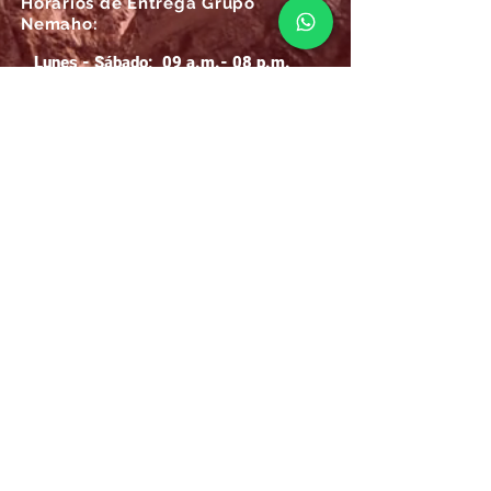
Horarios de Entrega Grupo
Nemaho:
Lunes - Sábado: 09 a.m.- 08 p.m.
Domingos y Festivos: 09 a.m.- 1p.m.
REGÍSTRATE
Email
SUSCRÍBIRME AHORA
Atención
Online Grupo Nemaho:
Las 24/7, recibe siempre la mejor
atención
.