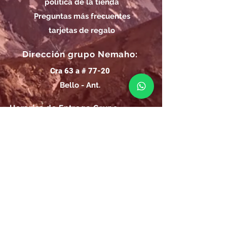
política de la tienda
Preguntas más frecuentes
tarjetas de regalo
Dirección grupo Nemaho:
Cra 63 a # 77-20
Bello - Ant.
Horarios de Entrega Grupo
Nemaho:
Lunes - Sábado: 09 a.m.- 08 p.m.
Domingos y Festivos: 09 a.m.- 1p.m.
REGÍSTRATE
Email
SUSCRÍBIRME AHORA