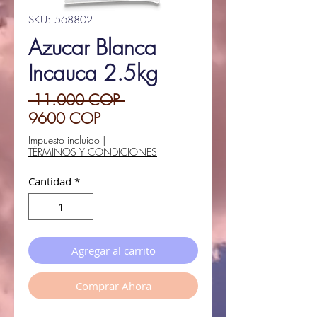
SKU: 568802
Azucar Blanca
Incauca 2.5kg
Precio
 11.000 COP 
Precio
9600 COP
de
Impuesto incluido
|
TÉRMINOS Y CONDICIONES
oferta
Cantidad
*
Agregar al carrito
Comprar Ahora