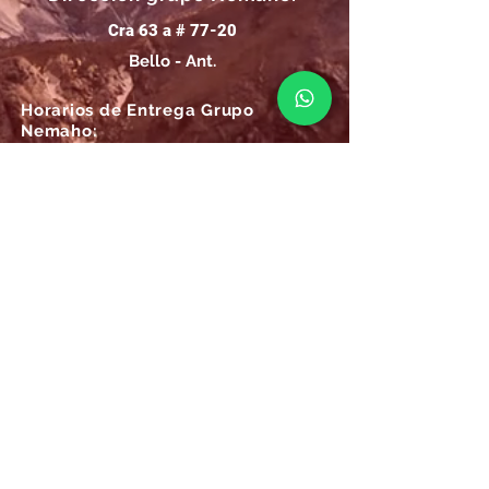
Cra 63 a # 77-20
Bello - Ant.
Horarios de Entrega Grupo
Nemaho:
Lunes - Sábado: 09 a.m.- 08 p.m.
Domingos y Festivos: 09 a.m.- 1p.m.
REGÍSTRATE
Email
SUSCRÍBIRME AHORA