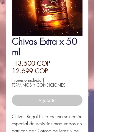
Chivas Extra x 50
ml
Precio
 13.500 COP 
Precio
12.699 COP
de
Impuesto incluido
|
TÉRMINOS Y CONDICIONES
oferta
Agotado
Chivas Regal Extra es una selección
especial de whiskies madurados en
barricas de Oloroso de jerez y de