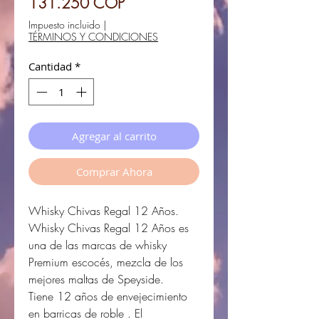
Precio
131.250 COP
de
Impuesto incluido
|
TÉRMINOS Y CONDICIONES
oferta
Cantidad
*
Agregar al carrito
Comprar Ahora
Whisky Chivas Regal 12 Años.
Whisky Chivas Regal 12 Años es
una de las marcas de whisky
Premium escocés, mezcla de los
mejores maltas de Speyside.
Tiene 12 años de envejecimiento
en barricas de roble . El