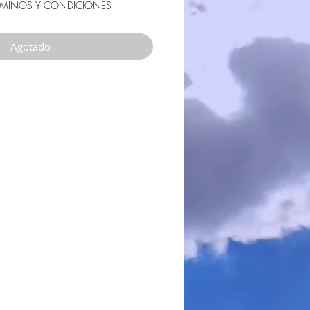
de
RMINOS Y CONDICIONES
oferta
Agotado