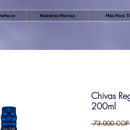
aho.co
Nuestras Marcas
Más Para Ti.
Chivas Re
200ml
 73.000 COP