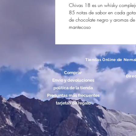
Chivas 18 es un whisky complejo
85 notas de sabor en cada gota. 
de chocolate negro y aromas de m
mantecoso
Tiendas Online de Nema
Comprar
Dire
Envío y devoluciones
política de la tienda
Preguntas más frecuentes
tarjetas de regalo