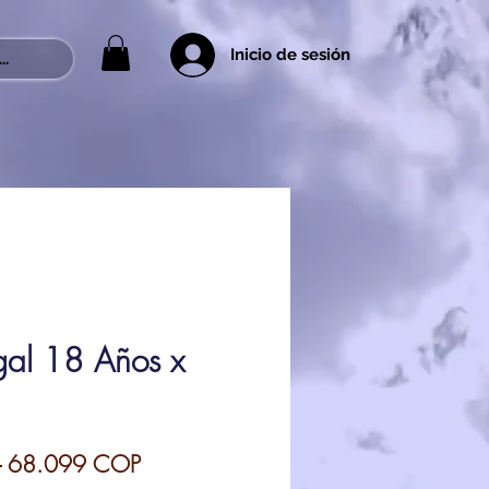
Inicio de sesión
..
gal 18 Años x
Precio
Precio
 
68.099 COP