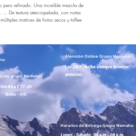
 pero refinado. Una increíble mezcla de
... De textura aterciopelada, con notas
últiples matices de frutos secos y toffee
Atención
Online Grupo Nemaho:
ho:
Las 24/7, recibe siempre la mejor
atención
.
cción grupo Nemaho:
Cra 63 a # 77-20
Bello - Ant.
Horarios de Entrega Grupo Nemaho:
Lunes - Sábado: 09 a.m.- 08 p.m.