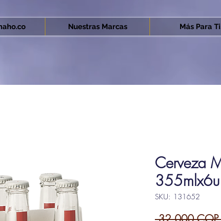
aho.co
Nuestras Marcas
Más Para Ti.
Cerveza Mi
355mlx6u
SKU: 131652
 32.000 COP