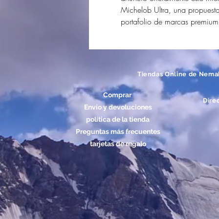
Michelob Ultra, una propuesta
portafolio de marcas premium
Tiendas Online de Nema
Comprar
Dire
Envío y devoluciones
política de la tienda
Preguntas más frecuentes
tarjetas de regalo