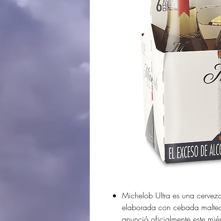
Michelob Ultra es una cerveza 
elaborada con cebada maltead
anunció oficialmente este miér