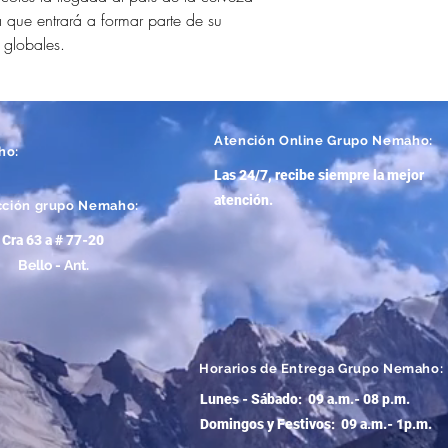
 que entrará a formar parte de su
 globales.
Atención
Online Grupo Nemaho:
ho:
Las 24/7, recibe siempre la mejor
atención
.
cción grupo Nemaho:
Cra 63 a # 77-20
Bello - Ant.
Horarios de Entrega Grupo Nemaho:
Lunes - Sábado: 09 a.m.- 08 p.m.
Domingos y Festivos: 09 a.m.- 1p.m.