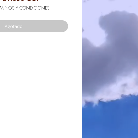
de
RMINOS Y CONDICIONES
oferta
Agotado