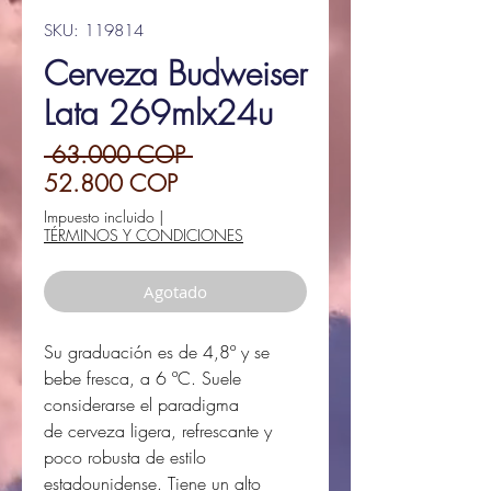
SKU: 119814
Cerveza Budweiser
Lata 269mlx24u
Precio
 63.000 COP 
Precio
52.800 COP
de
Impuesto incluido
|
TÉRMINOS Y CONDICIONES
oferta
Agotado
Su graduación es de 4,8º y se
bebe fresca, a 6 ºC. Suele
considerarse el paradigma
de cerveza ligera, refrescante y
poco robusta de estilo
estadounidense. Tiene un alto