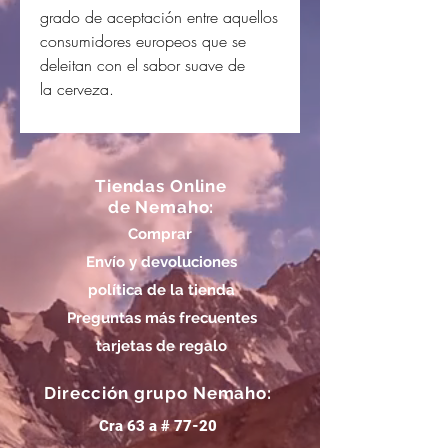
grado de aceptación entre aquellos
consumidores europeos que se
deleitan con el sabor suave de
la cerveza.
Tiendas Online
de Nemaho:
Comprar
Envío y devoluciones
política de la tienda
Preguntas más frecuentes
tarjetas de regalo
Dirección grupo Nemaho:
Cra 63 a # 77-20