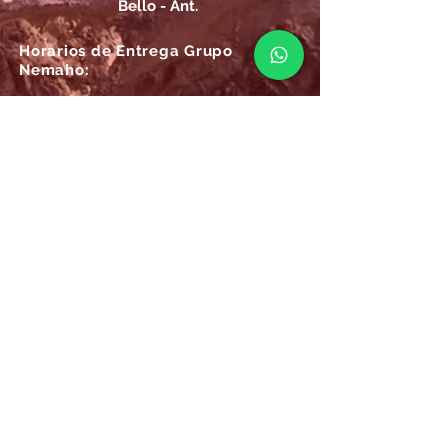
Bello - Ant.
Horarios de Entrega Grupo
Nemaho:
Lunes - Sábado: 09 a.m.- 08 p.m.
Domingos y Festivos: 09 a.m.- 1p.m.
REGÍSTRATE
Email
SUSCRÍBIRME AHORA
Atención
Online Grupo Nemaho:
Las 24/7, recibe siempre la mejor