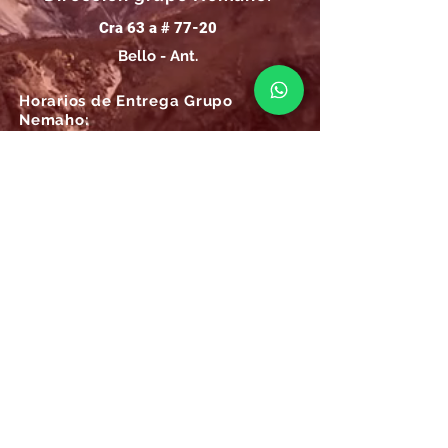
Cra 63 a # 77-20
Bello - Ant.
Horarios de Entrega Grupo
Nemaho:
Lunes - Sábado: 09 a.m.- 08 p.m.
Domingos y Festivos: 09 a.m.- 1p.m.
REGÍSTRATE
Email
SUSCRÍBIRME AHORA