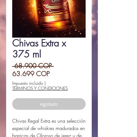
Chivas Extra x
375 ml
Precio
 68.900 COP 
Precio
63.699 COP
de
Impuesto incluido
|
TÉRMINOS Y CONDICIONES
oferta
Agotado
Chivas Regal Extra es una selección
especial de whiskies madurados en
barricas de Oloroso de jerez y de