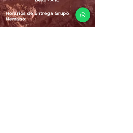
Bello - Ant.
Horarios de Entrega Grupo
Nemaho:
Lunes - Sábado: 09 a.m.- 08 p.m.
Domingos y Festivos: 09 a.m.- 1p.m.
REGÍSTRATE
Email
SUSCRÍBIRME AHORA
Atención
Online Grupo Nemaho:
Las 24/7, recibe siempre la mejor