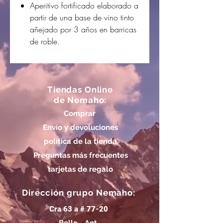
Aperitivo fortificado elaborado a
partir de una base de vino tinto
añejado por 3 años en barricas
de roble.
Tiendas Online
de Nemaho:
Comprar
Envío y devoluciones
política de la tienda
Preguntas más frecuentes
tarjetas de regalo
Dirección grupo Nemaho:
Cra 63 a # 77-20