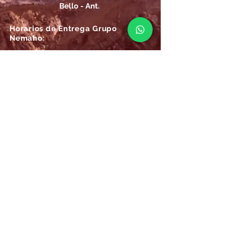
Bello - Ant.
Horarios de Entrega Grupo
Nemaho:
Lunes - Sábado: 09 a.m.- 08 p.m.
Domingos y Festivos: 09 a.m.- 1p.m.
REGÍSTRATE
Email
SUSCRÍBIRME AHORA
Atención
Online Grupo Nemaho: