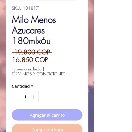
SKU: 131817
Milo Menos
Azucares
180mlx6u
Precio
 19.800 COP 
Precio
16.850 COP
de
Impuesto incluido
|
TÉRMINOS Y CONDICIONES
oferta
Cantidad
*
Agregar al carrito
Comprar Ahora