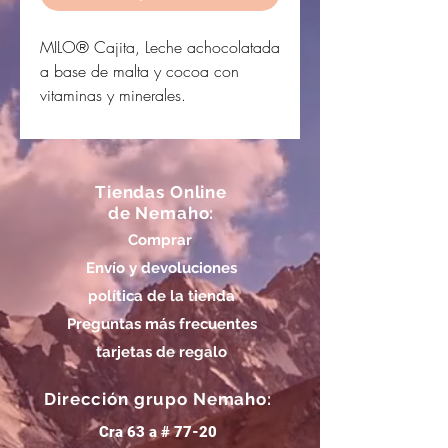
MILO® Cajita, Leche achocolatada
a base de malta y cocoa con
vitaminas y minerales.
Tiendas Online
de Nemaho:
Comprar
Envío y devoluciones
política de la tienda
Preguntas más frecuentes
tarjetas de regalo
Dirección grupo Nemaho:
Cra 63 a # 77-20