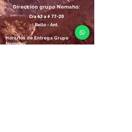
Dirección grupo Nemaho:
Cra 63 a # 77-20
Bello - Ant.
Horarios de Entrega Grupo
Nemaho:
Lunes - Sábado: 09 a.m.- 08 p.m.
Domingos y Festivos: 09 a.m.- 1p.m.
REGÍSTRATE
Email
SUSCRÍBIRME AHORA