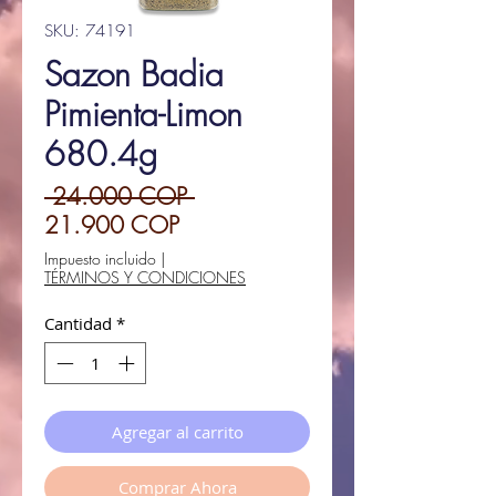
SKU: 74191
Sazon Badia
Pimienta-Limon
680.4g
Precio
 24.000 COP 
Precio
21.900 COP
de
Impuesto incluido
|
TÉRMINOS Y CONDICIONES
oferta
Cantidad
*
Agregar al carrito
Comprar Ahora