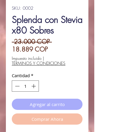
SKU: 0002
Splenda con Stevia
x80 Sobres
Precio
 23.000 COP 
Precio
18.889 COP
de
Impuesto incluido
|
TÉRMINOS Y CONDICIONES
oferta
Cantidad
*
Agregar al carrito
Comprar Ahora