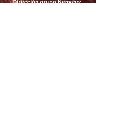
Dirección grupo Nemaho:
Cra 63 a # 77-20
Bello - Ant.
Horarios de Entrega Grupo
Nemaho:
Lunes - Sábado: 09 a.m.- 08 p.m.
Domingos y Festivos: 09 a.m.- 1p.m.
REGÍSTRATE
Email
SUSCRÍBIRME AHORA