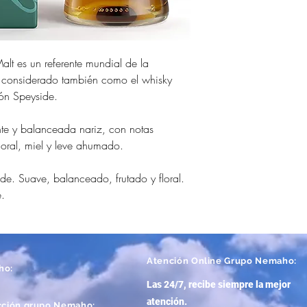
alt es un referente mundial de la
, considerado también como el whisky
ión Speyside.
nte y balanceada nariz, con notas
loral, miel y leve ahumado.
de. Suave, balanceado, frutado y floral.
e.
Atención
Online Grupo Nemaho:
ho:
Las 24/7, recibe siempre la mejor
atención
.
cción grupo Nemaho: