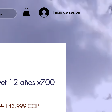
Inicio de sesión
..
ivet 12 años x700
Precio
Precio
P 
143.999 COP