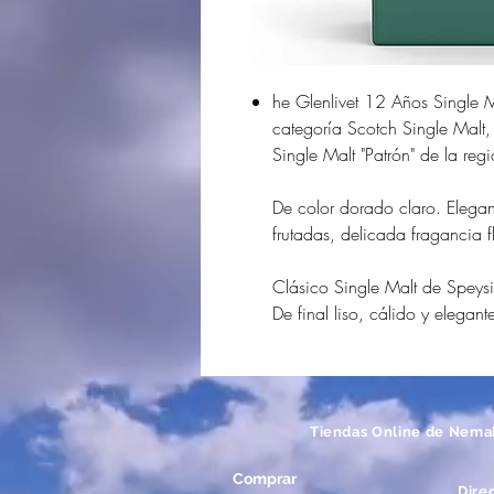
he Glenlivet 12 Años Single M
categoría Scotch Single Malt
Single Malt "Patrón" de la reg
De color dorado claro. Elega
frutadas, delicada fragancia f
Clásico Single Malt de Speysi
De final liso, cálido y elegant
Tiendas Online de Nema
Comprar
Dire