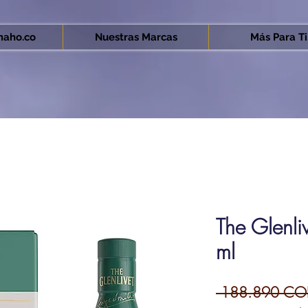
aho.co
Nuestras Marcas
Más Para Ti.
The Glenl
ml
 188.890 CO