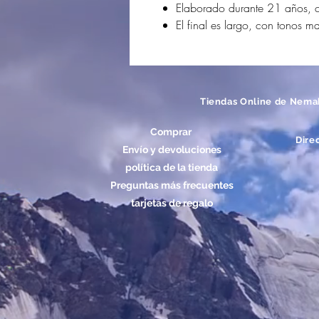
Elaborado durante 21 años, 
El final es largo, con tonos m
Tiendas Online de Nema
Comprar
Dire
Envío y devoluciones
política de la tienda
Preguntas más frecuentes
tarjetas de regalo