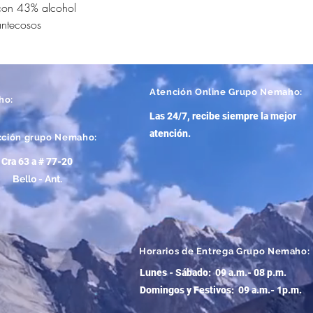
con 43% alcohol
antecosos
Atención
Online Grupo Nemaho:
ho:
Las 24/7, recibe siempre la mejor
atención
.
cción grupo Nemaho:
Cra 63 a # 77-20
Bello - Ant.
Horarios de Entrega Grupo Nemaho:
Lunes - Sábado: 09 a.m.- 08 p.m.
Domingos y Festivos: 09 a.m.- 1p.m.