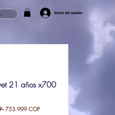
Inicio de sesión
..
ivet 21 años x700
Precio
Precio
P 
753.999 COP