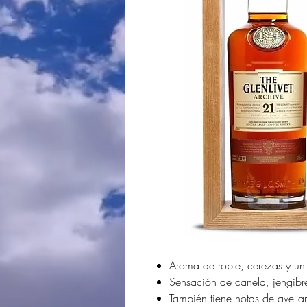
Aroma de roble, cerezas y u
Sensación de canela, jengibr
También tiene notas de avellan