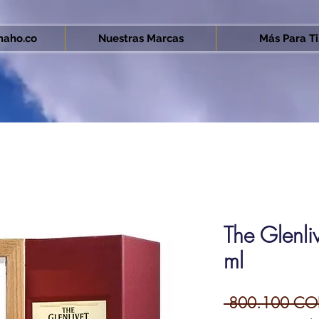
aho.co
Nuestras Marcas
Más Para Ti.
The Glenl
ml
 800.100 CO