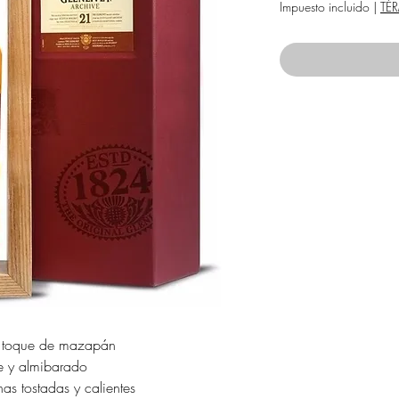
Impuesto incluido
|
TÉ
n toque de mazapán
e y almibarado
as tostadas y calientes