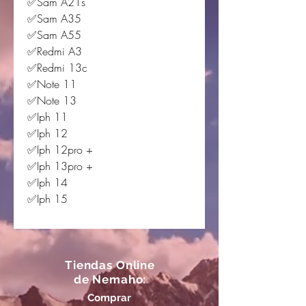
✅Sam A21s
✅Sam A35
✅Sam A55
✅Redmi A3
✅Redmi 13c
✅Note 11
✅Note 13
✅Iph 11
✅Iph 12
✅Iph 12pro +
✅Iph 13pro +
✅Iph 14
✅Iph 15
Tiendas Online
de Nemaho:
Comprar