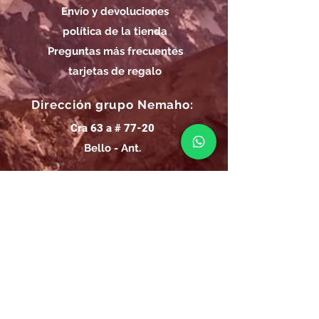
Envío y devoluciones
política de la tienda
Preguntas más frecuentes
tarjetas de regalo
Dirección grupo Nemaho:
Cra 63 a # 77-20
Bello - Ant.
Horarios de Entrega Grupo
Nemaho:
Lunes - Sábado: 09 a.m.- 08 p.m.
Domingos y Festivos: 09 a.m.- 1p.m.
REGÍSTRATE
Email