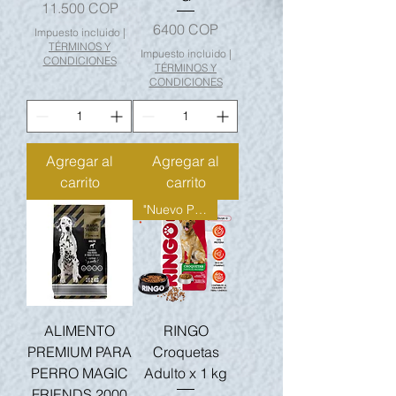
Precio
11.500 COP
Precio
6400 COP
Impuesto incluido
|
TÉRMINOS Y
Impuesto incluido
|
CONDICIONES
TÉRMINOS Y
CONDICIONES
Agregar al
Agregar al
carrito
carrito
"Nuevo Producto"
ALIMENTO
RINGO
PREMIUM PARA
Croquetas
PERRO MAGIC
Adulto x 1 kg
FRIENDS 2000