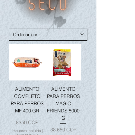
ALIMENTO
ALIMENTO
COMPLETO
PARA PERROS
PARA PERROS
MAGIC
MF 400 GR
FRIENDS 8000
G
Precio
8350 COP
Precio
38.650 COP
Impuesto incluido
|