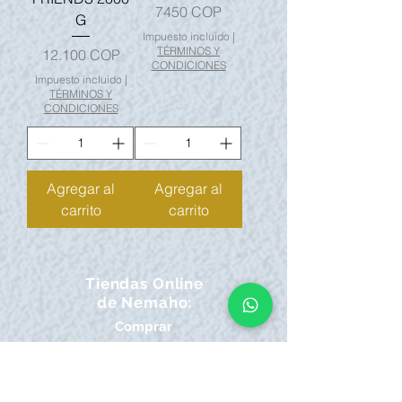
Precio
7450 COP
G
Impuesto incluido
|
TÉRMINOS Y
Precio
12.100 COP
CONDICIONES
Impuesto incluido
|
TÉRMINOS Y
CONDICIONES
Agregar al
Agregar al
carrito
carrito
Tiendas Online
de Nemaho:
Comprar
Envío y devoluciones
política de la tienda