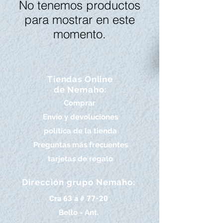
No tenemos productos
para mostrar en este
momento.
Tiendas Online
de Nemaho:
Comprar
Envío y devoluciones
política de la tienda
Preguntas más frecuentes
tarjetas de regalo
Dirección grupo Nemaho:
Cra 63 a # 77-20
Bello - Ant.