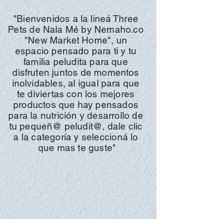
"Bienvenidos a la
lineá
Three
Pets
de Nala Mé by N
emaho.co
"
New Market Home", un
espacio pensado para ti y tu
familia peludita para que
disfruten juntos de momentos
inolvidables, al igual para que
te diviertas con los mejores
productos que hay pensados
para la
nutrición
y desarrollo de
tu pequeñ@ peludit@, dale clic
a la
categoría y
seleccioná
lo
que mas te guste"