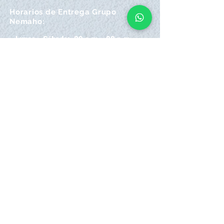
Horarios de Entrega Grupo
Nemaho:
Lunes - Sábado: 09 a.m.- 08 p.m.
Domingos y Festivos: 09 a.m.- 1p.m.
REGÍSTRATE
Email
SUSCRÍBIRME AHORA
Atención
Online Grupo Nemaho:
Las 24/7, recibe siempre la mejor
atención
.