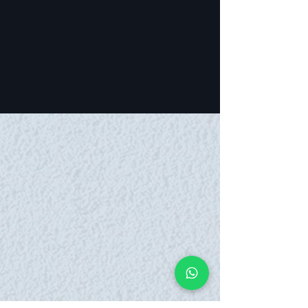
Tiendas Online
de Nemaho:
Comprar
Envío y devoluciones
política de la tienda
Preguntas más frecuentes
tarjetas de regalo
Dirección grupo Nemaho: