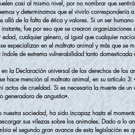
uelen casi al mismo nivel, por no nombrar que sentirá
eemos y determinamos que el vivirlo correspondería 
allá de la falta de ética y valores. Si un ser humano 
nstante, fue por eso que se crearon organizaciones
r edad, cualquier género, al igual que cualquier nac
se especializan en el maltrato animal y más que se m
índole de extrema vulnerabilidad tanto domesticada 
en la Declaración universal de los derechos de los 
hace mención al maltrato animal, en su artículo 3:
ni actos de crueldad. Si es necesaria la muerte de un 
no generadora de angustia».
o nuestra sociedad, ha sido incapaz hasta el momento
escargar sus vilezas sobre los animales. Dado a lo a
bia el segundo gran avance de esta legislación es q