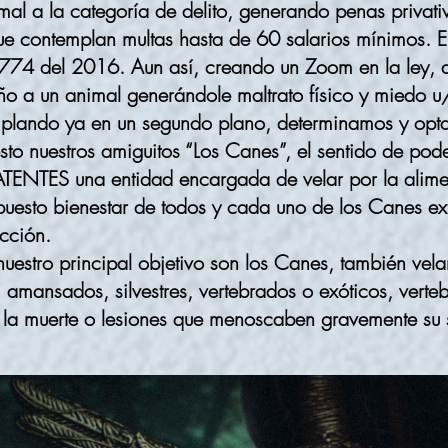
mal a la categoría de delito, generando penas privativ
ue contemplan multas hasta de 60 salarios mínimos. E
774 del 2016. Aun así, creando un Zoom en la ley, 
o a un animal generándole maltrato físico y miedo u/
mplando ya en un segundo plano, determinamos y opt
esto nuestros amiguitos “Los Canes”, el sentido de pode
NTES una entidad encargada de velar por la alimen
puesto bienestar de todos y cada uno de los Canes ex
icción.
uestro principal objetivo son los Canes, también vel
 amansados, silvestres, vertebrados o exóticos, verte
 la muerte o lesiones que menoscaben gravemente su sa