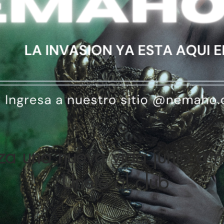
a una nueva vida junto a n
Únete
al club