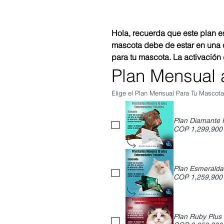
Hola, recuerda que este plan es
mascota debe de estar en una c
para tu mascota. La activación 
Plan Mensual a
Elige el Plan Mensual Para Tu Mascot
Plan Diamante 
COP 1,299,900
Plan Esmeralda
COP 1,259,900
Plan Ruby Plus