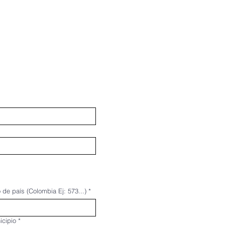
 de país (Colombia Ej: 573...)
*
icipio
*