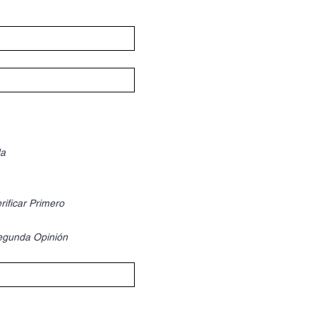
a
ificar Primero
egunda Opinión