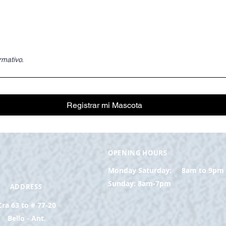
rmativo.
Registrar mi Mascota
OPENING HOURS
Monday Saturday:
8am to 9pm
Sunday: 8am-7pm
ADDRESS
Cra 63 to # 77-20
Bello - Ant.