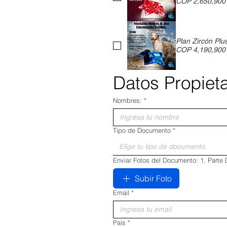
COP 2,650,900
Plan Zircón Plu
COP 4,190,900
Datos Propieta
Nombres:
*
Tipo de Documento
*
Elige tu tipo de documento.
Enviar Fotos del
Subir Foto
Email
*
Pais
*