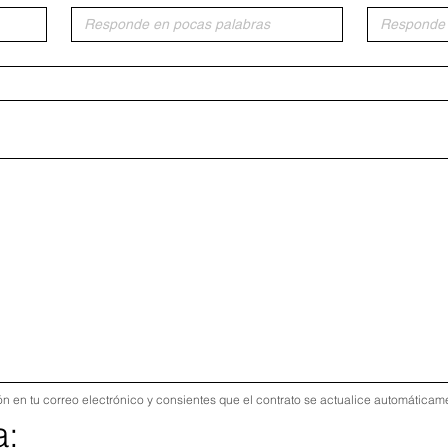
 or touchpad. For keyboard accessibility, select Type or Upload.
ión en tu correo electrónico y consientes que el contrato se actualice automática
a: