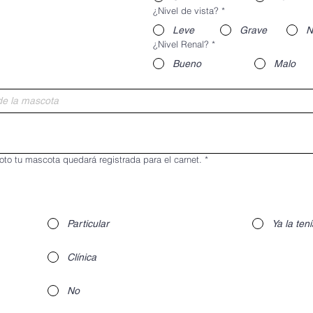
¿Nivel de vista?
*
Leve
Grave
N
¿Nivel Renal?
*
Bueno
Malo
foto tu mascota quedará registrada para el carnet.
*
Particular
Ya la ten
Clínica
No