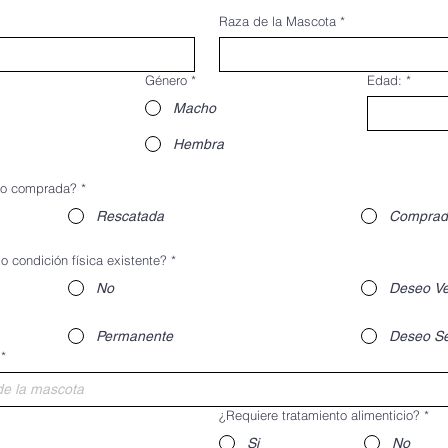
Raza de la Mascota
*
Género
*
Edad:
*
Macho
Hembra
 o comprada?
*
Rescatada
Comprad
 condición física existente?
*
No
Deseo Ver
Permanente
Deseo S
*
¿Requiere tratamiento alimenticio?
*
Si
No