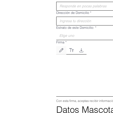
Dirección de Domicilio
*
Estrato de este Domicilio:
*
Elige uno
Firma
*
Drawing mode selected. Drawing requires a mouse
Con esta firma, aceptas recibir informac
Datos Mascot