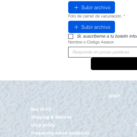
Subir archivo
Foto de carnet de vacunación.
*
Subir archivo
Sí, suscríbeme a tu boletín info
Nombre o Código Asesor:
SHOP
Buy in All
Shipping & Returns
shop policy
Frequently asked questions