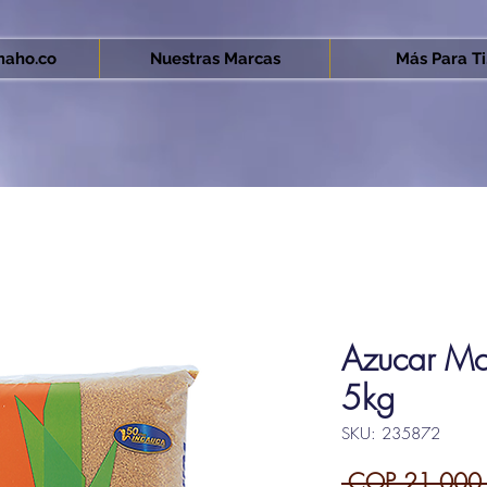
aho.co
Nuestras Marcas
Más Para Ti.
Azucar Mo
5kg
SKU: 235872
 COP 21,000