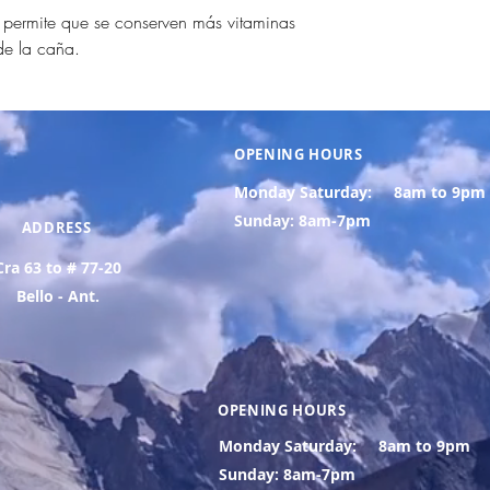
 permite que se conserven más vitaminas
de la caña.
OPENING HOURS
Monday Saturday:
8am to 9pm
Sunday: 8am-7pm
ADDRESS
Cra 63 to # 77-20
Bello - Ant.
OPENING HOURS
Monday Saturday:
8am to 9pm
Sunday: 8am-7pm