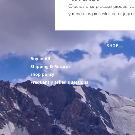
Gracias a su proceso productivo
y minerales presentes en el jugo 
SHOP
Buy in All
Shipping & Returns
shop policy
Frequently asked questions