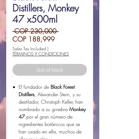
Distillers, Monkey
47 x500ml
Regular
 COP 230,000 
Sale
Price
COP 188,999
Price
Sales Tax Included
|
TÉRMINOS Y CONDICIONES
Out of Stock
El fundador de
Black Forest
Distillers
, Alexander Stein, y su
destilador, Christoph Keller, han
nombrado a su ginebra
Monkey
47
por el gran número de
ingredientes botánicos que se
han usado en ella, muchos de
ellos inusuales y