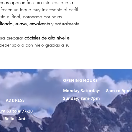
ceas aportan frescura mientras que la
recen un toque muy interesante al perfil.
sta el final, coronado por notas
licado, suave, envolvente
y naturalmente
ara preparar
cócteles de alto nivel e
beber solo o con hielo gracias a su
OPENING HOURS
Monday Saturday:
8am to 9pm
Sunday: 8am-7pm
ADDRESS
Cra 63 to # 77-20
Bello - Ant.