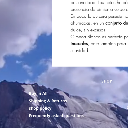
personalidad. Las notas herbá
presencia de pimienta verde of
En boca la dulzura persiste ha
ahumadas, en un
conjunto de
dulce, sin excesos.
Olmeca Blanco es perfecto p
inusuales
, pero también para 
suavidad.
SHOP
Buy in All
Shipping & Returns
shop policy
Frequently asked questions