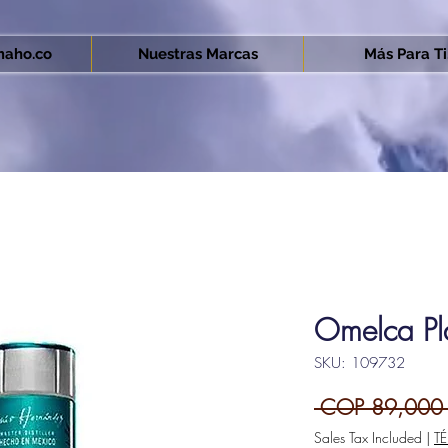
aho.co
Nuestras Marcas
Más Para Ti.
Omelca Pl
SKU: 109732
 COP 89,000
Sales Tax Included
|
T