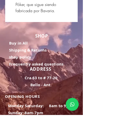
Póker, que sigue siendo
fabricada por Bavaria.
SHOP
Buy in All
Shipping & Returns
shop policy
Frequently asked questions
ADDRESS
Cra 63 to # 77-20
Bello - Ant.
OPENING HOURS
Monday Saturday:
8am to 9pm
Sunday: 8am-7pm