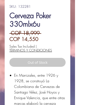
SKU: 132281
Cerveza Poker
330mlx6u
Regular
 COP 18,999 
Sale
Price
COP 14,550
Price
Sales Tax Included
|
TÉRMINOS Y CONDICIONES
Out of Stock
En Manizales, entre 1926 y
1928, se construyó La
Colombiana de Cervezas de
Santiago Vélez, José Hoyos y
Enrique Valencia, que entre otras
marcas elaboró la cerveza