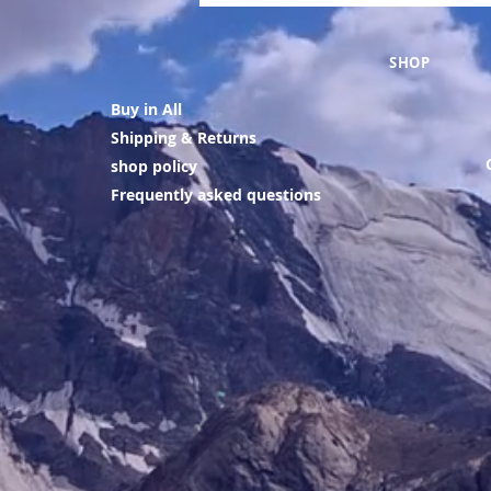
SHOP
Buy in All
Shipping & Returns
shop policy
Frequently asked questions