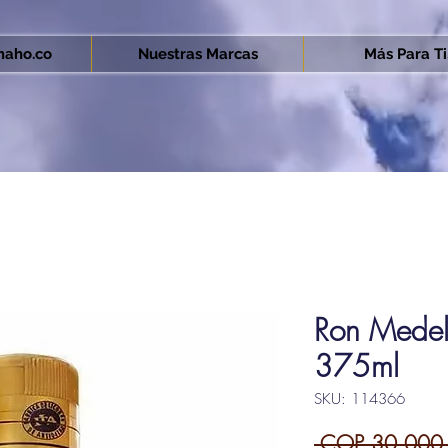
aho.co
Nuestras Marcas
Más Para Ti.
Ron Medel
375ml
SKU: 114366
 COP 30,000