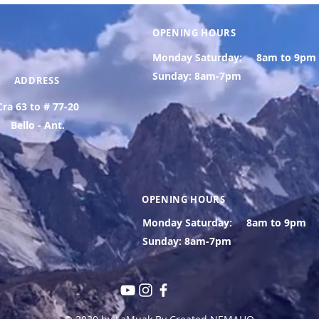
OPENING HOURS
Monday Saturday:
8am to 9pm
Sunday: 8am-7pm
ADDRESS
Cra 63 to # 77-20
Bello - Ant.
OPENING HOURS
Monday Saturday:
8am to 9pm
Sunday: 8am-7pm