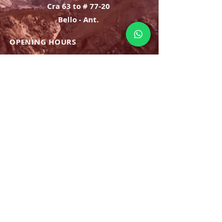
Cra 63 to # 77-20
Bello - Ant.
OPENING HOURS
Monday Saturday:
8am to 9pm
Sunday: 8am-7pm
SIGN UP
E-mail
SUBSCRIBE NOW
OPENING HOURS