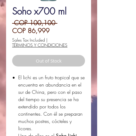
Soho x700 ml
Regular
 COP 100,100 
Sale
Price
COP 86,999
Price
Sales Tax Included
|
TÉRMINOS Y CONDICIONES
Out of Stock
El lichi es un fruto tropical que se
encuentra en abundancia en el
sur de China, pero con el paso
del tiempo su presencia se ha
extendido por todos los
continentes. Con él se preparan
muchos postres, cócteles y
licores.
Uno de ellos es el
Soho Lichi
,