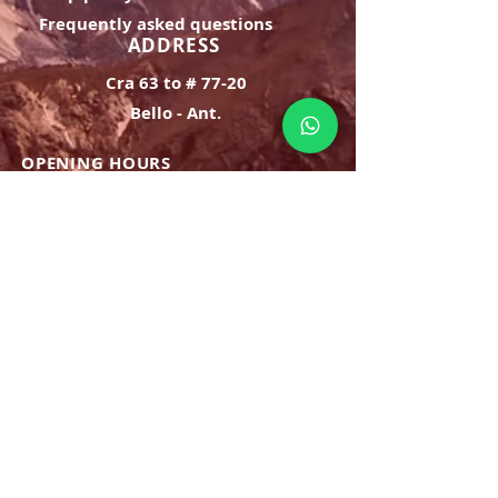
Frequently asked questions
ADDRESS
Cra 63 to # 77-20
Bello - Ant.
OPENING HOURS
Monday Saturday:
8am to 9pm
Sunday: 8am-7pm
SIGN UP
E-mail
SUBSCRIBE NOW