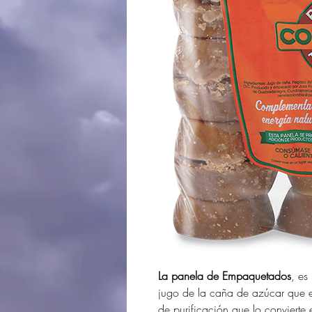
La panela de Empaquetados
, es
jugo de la caña de azúcar que e
de purificación que lo conviert