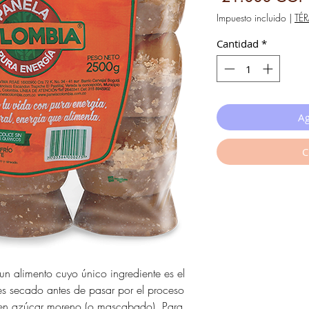
Impuesto incluido
|
TÉ
Cantidad
*
Ag
C
 un alimento cuyo único ingrediente es el
s secado antes de pasar por el proceso
e en azúcar moreno (o mascabado). Para