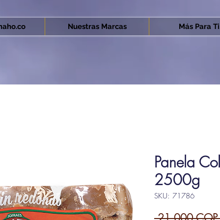
aho.co
Nuestras Marcas
Más Para Ti.
Panela Co
2500g
SKU: 71786
 21.000 COP