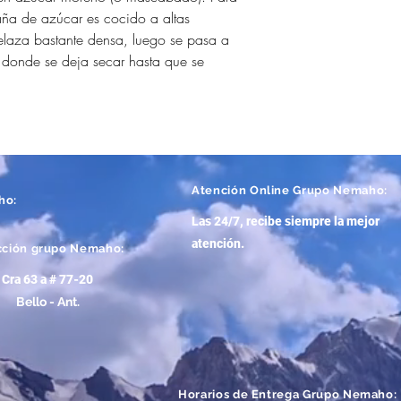
aña de azúcar es cocido a altas
elaza bastante densa, luego se pasa a
donde se deja secar hasta que se
Atención
Online Grupo Nemaho:
ho:
Las 24/7, recibe siempre la mejor
atención
.
cción grupo Nemaho:
Cra 63 a # 77-20
Bello - Ant.
Horarios de Entrega Grupo Nemaho: