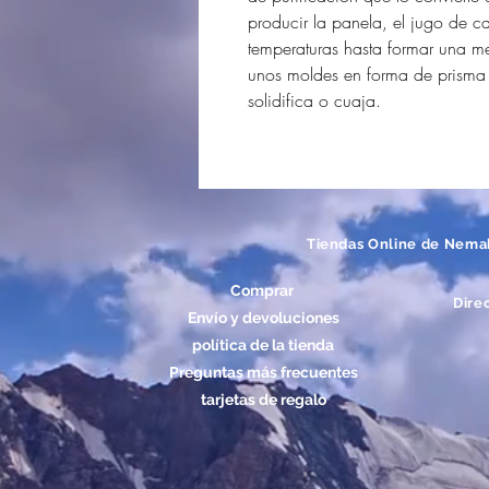
producir la panela, el jugo de c
temperaturas hasta formar una m
unos moldes en forma de prisma 
solidifica o cuaja.
Tiendas Online de Nema
Comprar
Dire
Envío y devoluciones
política de la tienda
Preguntas más frecuentes
tarjetas de regalo