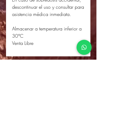
descontinuar el uso y consultar para
asistencia médica inmediata.
Almacenar a temperatura inferior a
30°C
Venta Libre
Tiendas Online
de Nemaho:
Comprar
Envío y devoluciones
política de la tienda
Preguntas más frecuentes
tarjetas de regalo
Dirección grupo Nemaho: