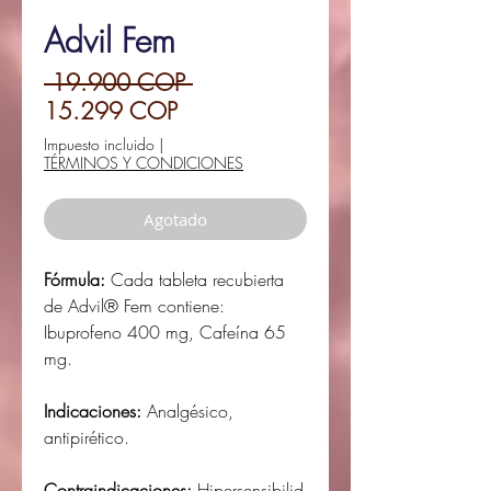
Advil Fem
Precio
 19.900 COP 
Precio
15.299 COP
de
Impuesto incluido
|
TÉRMINOS Y CONDICIONES
oferta
Agotado
Fórmula:
Cada tableta recubierta
de Advil® Fem contiene:
Ibuprofeno 400 mg, Cafeína 65
mg.
Indicaciones:
Analgésico,
antipirético.
Contraindicaciones:
Hipersensibilid