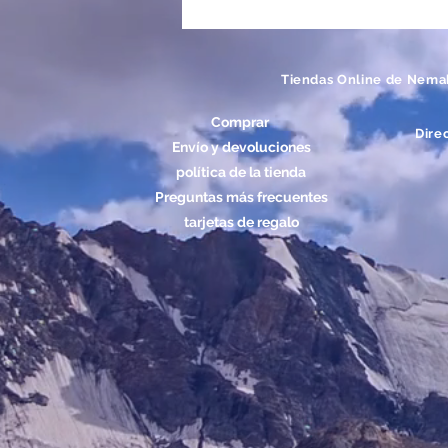
Tiendas Online de Nema
Comprar
Dire
Envío y devoluciones
política de la tienda
Preguntas más frecuentes
tarjetas de regalo