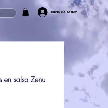
Inicio de sesión
..
s en salsa Zenu
cio