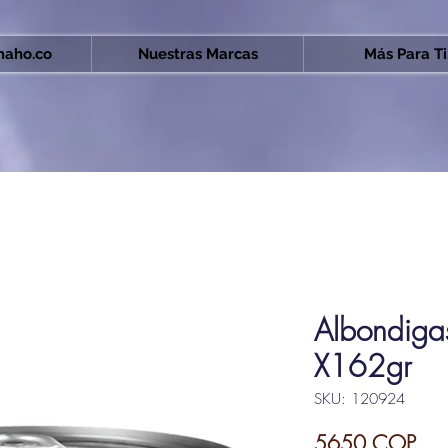
aho.co
Nuestras Marcas
Más Para Ti.
Albondiga
X162gr
SKU: 120924
Pre
5650 COP