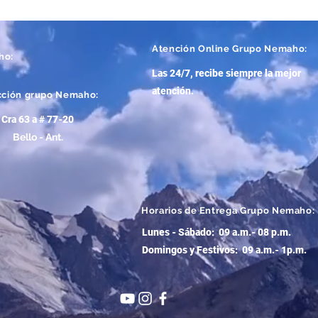
Atención
Online Grupo Nemaho:
ho:
Las 24/7, recibe siempre la mejor
atención
.
cción grupo Nemaho:
Cra 63 a # 77-20
Bello - Ant.
Horarios de Entrega Grupo Nemaho:
Lunes - Sábado: 09 a.m.- 08 p.m.
Domingos y Festivos: 09 a.m.- 1p.m.