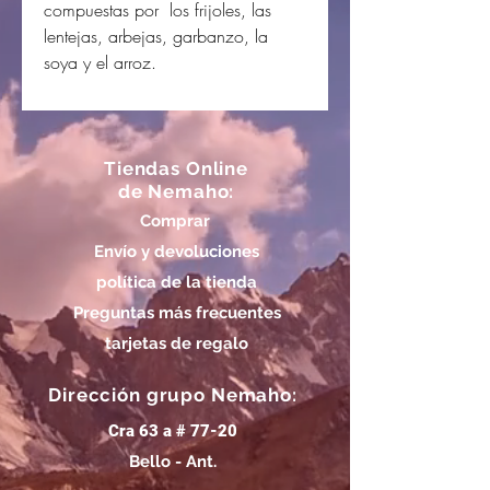
compuestas por los frijoles, las
lentejas, arbejas, garbanzo, la
soya y el arroz.
Tiendas Online
de Nemaho:
Comprar
Envío y devoluciones
política de la tienda
Preguntas más frecuentes
tarjetas de regalo
Dirección grupo Nemaho:
Cra 63 a # 77-20
Bello - Ant.