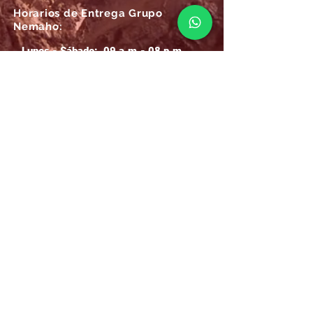
Horarios de Entrega Grupo
Nemaho:
Lunes - Sábado: 09 a.m.- 08 p.m.
Domingos y Festivos: 09 a.m.- 1p.m.
REGÍSTRATE
Email
SUSCRÍBIRME AHORA
Atención
Online Grupo Nemaho:
Las 24/7, recibe siempre la mejor
atención
.