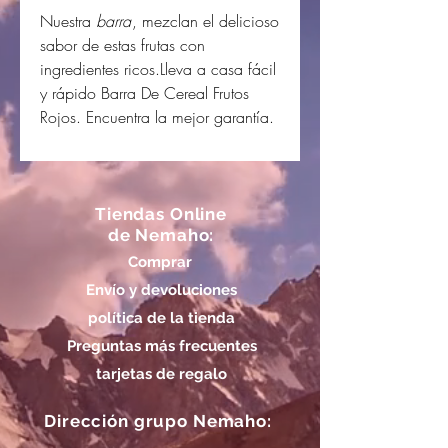
Nuestra
barra
, mezclan el delicioso
sabor de estas frutas con
ingredientes ricos.Lleva a casa fácil
y rápido Barra De Cereal Frutos
Rojos. Encuentra la mejor garantía.
Tiendas Online
de Nemaho:
Comprar
Envío y devoluciones
política de la tienda
Preguntas más frecuentes
tarjetas de regalo
Dirección grupo Nemaho: