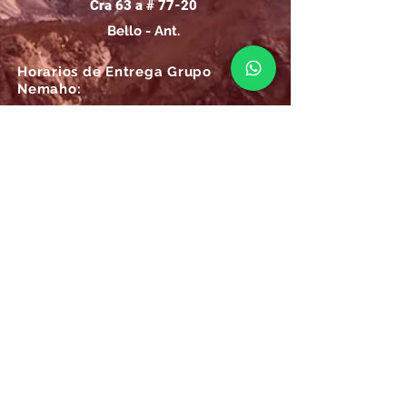
Cra 63 a # 77-20
Bello - Ant.
Horarios de Entrega Grupo
Nemaho:
Lunes - Sábado: 09 a.m.- 08 p.m.
Domingos y Festivos: 09 a.m.- 1p.m.
REGÍSTRATE
Email
SUSCRÍBIRME AHORA
Atención
Online Grupo Nemaho: