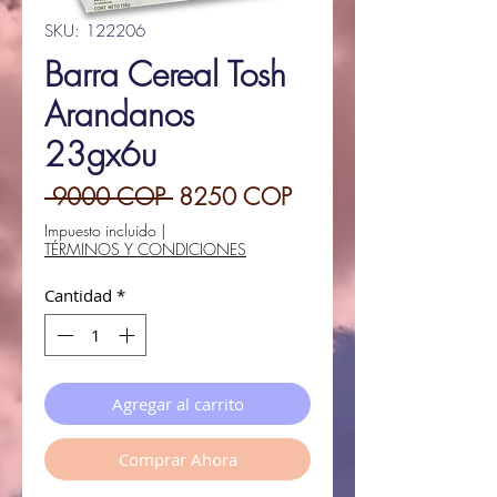
SKU: 122206
Barra Cereal Tosh
Arandanos
23gx6u
Precio
Precio
 9000 COP 
8250 COP
de
Impuesto incluido
|
TÉRMINOS Y CONDICIONES
oferta
Cantidad
*
Agregar al carrito
Comprar Ahora