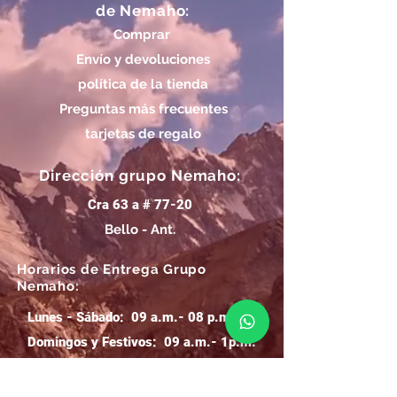
de Nemaho:
Comprar
Envío y devoluciones
política de la tienda
Preguntas más frecuentes
tarjetas de regalo
Dirección grupo Nemaho:
Cra 63 a # 77-20
Bello - Ant.
Horarios de Entrega Grupo
Nemaho:
Lunes - Sábado: 09 a.m.- 08 p.m.
Domingos y Festivos: 09 a.m.- 1p.m.
REGÍSTRATE