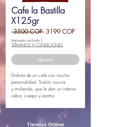
Cafe la Bastilla
X125gr
Precio
Precio
 3500 COP 
3199 COP
de
Impuesto incluido
|
TÉRMINOS Y CONDICIONES
oferta
Agotado
Disfruta de un café con mucha
personalidad. Tostión oscura
y molienda, que le dan un intenso
sabor, cuerpo y aroma.
Tiendas Online