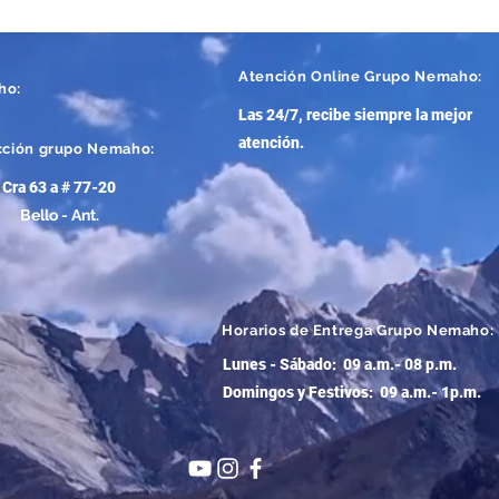
Atención
Online Grupo Nemaho:
ho:
Las 24/7, recibe siempre la mejor
atención
.
cción grupo Nemaho:
Cra 63 a # 77-20
Bello - Ant.
Horarios de Entrega Grupo Nemaho:
Lunes - Sábado: 09 a.m.- 08 p.m.
Domingos y Festivos: 09 a.m.- 1p.m.