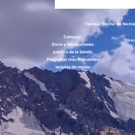
Tiendas Online de Nema
Comprar
Dire
Envío y devoluciones
política de la tienda
Preguntas más frecuentes
tarjetas de regalo