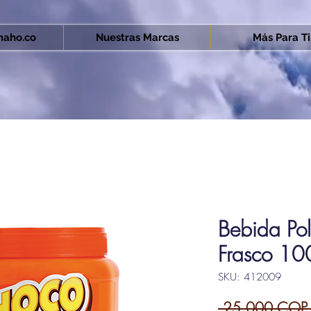
aho.co
Nuestras Marcas
Más Para Ti.
Bebida Pol
Frasco 1
SKU: 412009
 25.000 COP