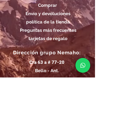
Comprar
Envío y devoluciones
política de la tienda
Preguntas más frecuentes
tarjetas de regalo
Dirección grupo Nemaho:
Cra 63 a # 77-20
Bello - Ant.
Horarios de Entrega Grupo
Nemaho:
Lunes - Sábado: 09 a.m.- 08 p.m.
Domingos y Festivos: 09 a.m.- 1p.m.
REGÍSTRATE
Email