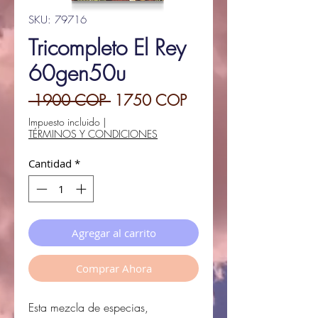
SKU: 79716
Tricompleto El Rey
60gen50u
Precio
Precio
 1900 COP 
1750 COP
de
Impuesto incluido
|
TÉRMINOS Y CONDICIONES
oferta
Cantidad
*
Agregar al carrito
Comprar Ahora
Esta mezcla de especias,