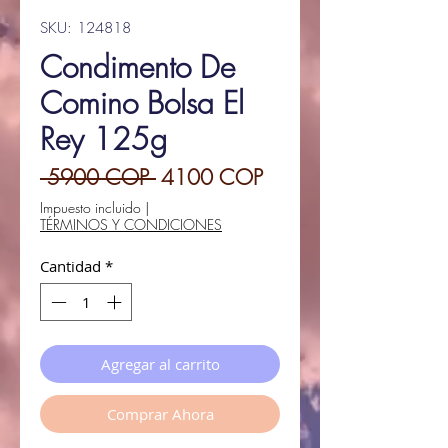
SKU: 124818
Condimento De
Comino Bolsa El
Rey 125g
Precio
Precio
 5900 COP 
4100 COP
de
Impuesto incluido
|
TÉRMINOS Y CONDICIONES
oferta
Cantidad
*
Agregar al carrito
Comprar Ahora