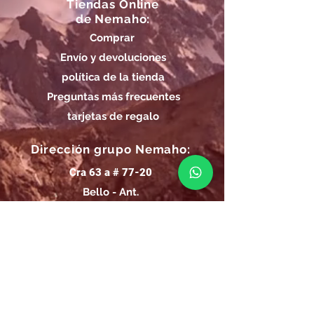
Tiendas Online
de Nemaho:
Comprar
Envío y devoluciones
política de la tienda
Preguntas más frecuentes
tarjetas de regalo
Dirección grupo Nemaho:
Cra 63 a # 77-20
Bello - Ant.
Horarios de Entrega Grupo
Nemaho:
Lunes - Sábado: 09 a.m.- 08 p.m.
Domingos y Festivos: 09 a.m.- 1p.m.