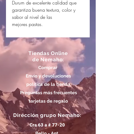
Durum de excelente calidad que
garantiza buena textura, color y
sabor al nivel de las
mejores pastas.
Tiendas Online
de Nemaho:
Comprar
Envío y devoluciones
política de la tienda
Preguntas más frecuentes
tarjetas de regalo
Dirección grupo Nemaho:
Cra 63 a # 77-20
Bello - Ant.