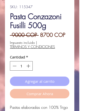
SKU: 115347
Pasta Conzazoni
Fusilli 500g
Precio
Precio
 9000 COP 
8700 COP
de
Impuesto incluido
|
TÉRMINOS Y CONDICIONES
oferta
Cantidad
*
Agregar al carrito
Comprar Ahora
Pastas elaboradas con 100% Trigo