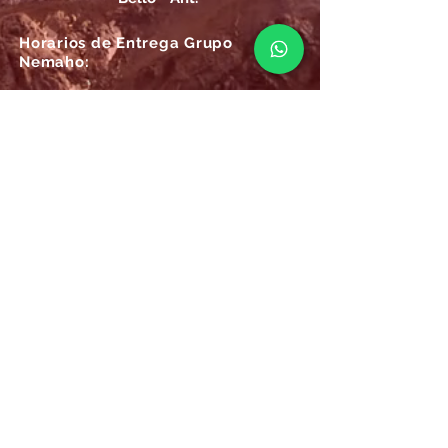
Horarios de Entrega Grupo
Nemaho:
Lunes - Sábado: 09 a.m.- 08 p.m.
Domingos y Festivos: 09 a.m.- 1p.m.
REGÍSTRATE
Email
SUSCRÍBIRME AHORA
Atención
Online Grupo Nemaho:
Las 24/7, recibe siempre la mejor