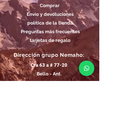
Comprar
Envío y devoluciones
política de la tienda
Preguntas más frecuentes
tarjetas de regalo
Dirección grupo Nemaho:
Cra 63 a # 77-20
Bello - Ant.
Horarios de Entrega Grupo
Nemaho:
Lunes - Sábado: 09 a.m.- 08 p.m.
Domingos y Festivos: 09 a.m.- 1p.m.
REGÍSTRATE
Email