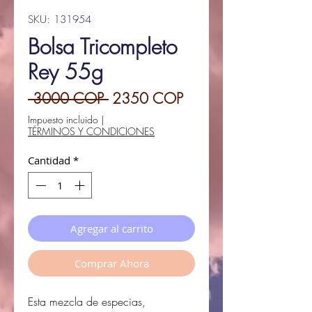
SKU: 131954
Bolsa Tricompleto
Rey 55g
Precio
Precio
 3000 COP 
2350 COP
de
Impuesto incluido
|
TÉRMINOS Y CONDICIONES
oferta
Cantidad
*
Agregar al carrito
Comprar Ahora
Esta mezcla de especias,