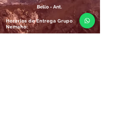
Bello - Ant.
Horarios de Entrega Grupo
Nemaho:
Lunes - Sábado: 09 a.m.- 08 p.m.
Domingos y Festivos: 09 a.m.- 1p.m.
REGÍSTRATE
Email
SUSCRÍBIRME AHORA
Atención
Online Grupo Nemaho: