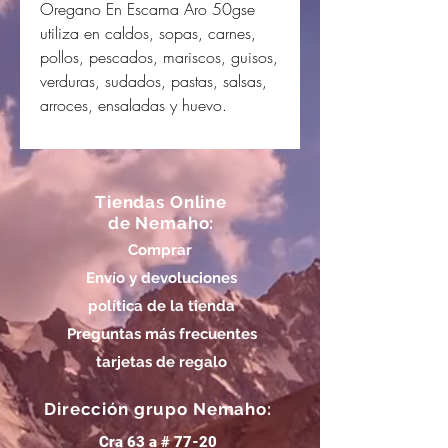
Oregano En Escama Aro 50gse
utiliza en caldos, sopas, carnes,
pollos, pescados, mariscos, guisos,
verduras, sudados, pastas, salsas,
arroces, ensaladas y huevo.
Tiendas Online
de Nemaho:
Comprar
Envío y devoluciones
política de la tienda
Preguntas más frecuentes
tarjetas de regalo
Dirección grupo Nemaho:
Cra 63 a # 77-20