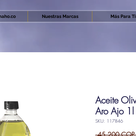
aho.co
Nuestras Marcas
Más Para Ti.
Aceite Oli
Aro Ajo 1l
SKU: 117846
 45.200 COP