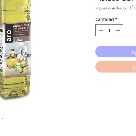
Impuesto incluido
|
TÉ
Cantidad
*
Ag
C
 1l