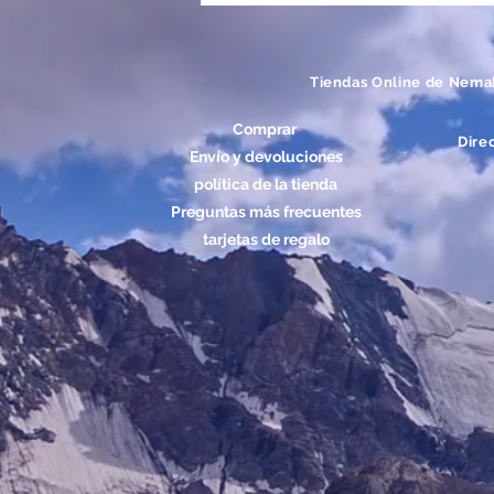
Tiendas Online de Nema
Comprar
Dire
Envío y devoluciones
política de la tienda
Preguntas más frecuentes
tarjetas de regalo