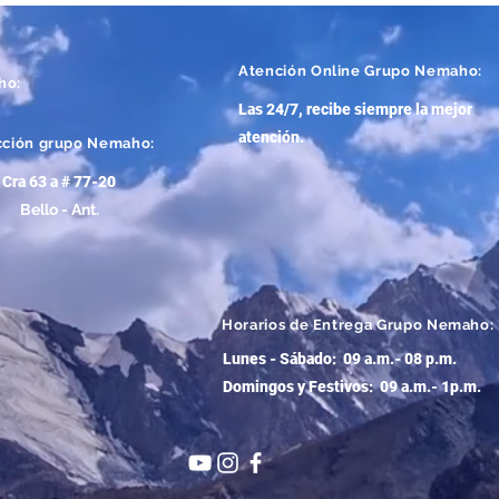
Atención
Online Grupo Nemaho:
ho:
Las 24/7, recibe siempre la mejor
atención
.
cción grupo Nemaho:
Cra 63 a # 77-20
Bello - Ant.
Horarios de Entrega Grupo Nemaho:
Lunes - Sábado: 09 a.m.- 08 p.m.
Domingos y Festivos: 09 a.m.- 1p.m.