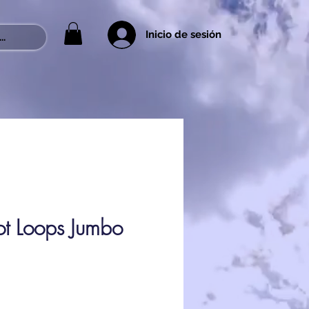
Inicio de sesión
..
ot Loops Jumbo
recio