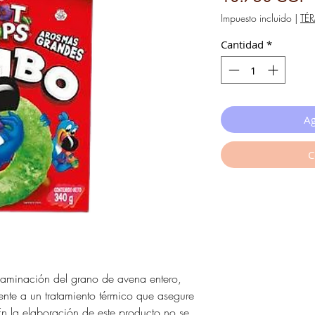
Impuesto incluido
|
TÉ
Cantidad
*
Ag
C
 laminación del grano de avena entero,
nte a un tratamiento térmico que asegure
En la elaboración de este producto no se