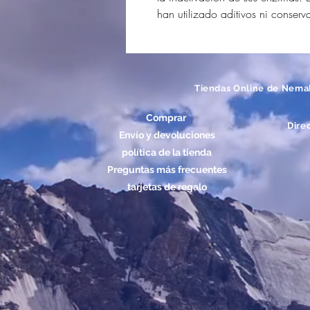
han utilizado aditivos ni conserv
Tiendas Online de Nema
Comprar
Dire
Envío y devoluciones
política de la tienda
Preguntas más frecuentes
tarjetas de regalo