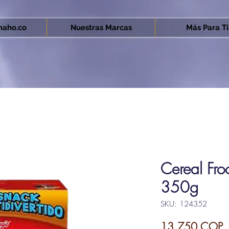
aho.co
Nuestras Marcas
Más Para Ti.
Cereal Fro
350g
SKU: 124352
P
13.750 COP