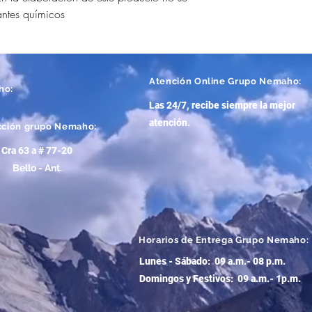
antes químicos
Atención
Online Grupo Nemaho:
ho:
Las 24/7, recibe siempre la mejor
atención
.
cción grupo Nemaho:
Cra 63 a # 77-20
Bello - Ant.
Horarios de Entrega Grupo Nemaho:
Lunes - Sábado: 09 a.m.- 08 p.m.
Domingos y Festivos: 09 a.m.- 1p.m.