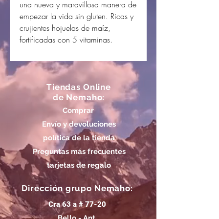
una nueva y maravillosa manera de
empezar la vida sin gluten. Ricas y
crujientes hojuelas de maíz,
fortificadas con 5 vitaminas.
Tiendas Online
de Nemaho:
Comprar
Envío y devoluciones
política de la tienda
Preguntas más frecuentes
tarjetas de regalo
Dirección grupo Nemaho:
Cra 63 a # 77-20
Bello - Ant.