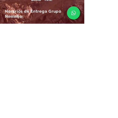
Horarios de Entrega Grupo
Nemaho:
Lunes - Sábado: 09 a.m.- 08 p.m.
Domingos y Festivos: 09 a.m.- 1p.m.
REGÍSTRATE
Email
SUSCRÍBIRME AHORA
Atención
Online Grupo Nemaho:
Las 24/7, recibe siempre la mejor