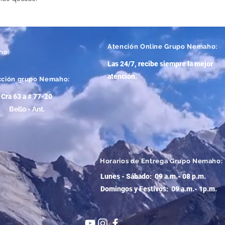
Atención
Online Grupo Nemaho:
ho:
Las 24/7, recibe siempre la mejor
atención
.
cción grupo Nemaho:
Cra 63 a # 77-20
Bello - Ant.
Horarios de Entrega Grupo Nemaho:
Lunes - Sábado: 09 a.m.- 08 p.m.
Domingos y Festivos: 09 a.m.- 1p.m.