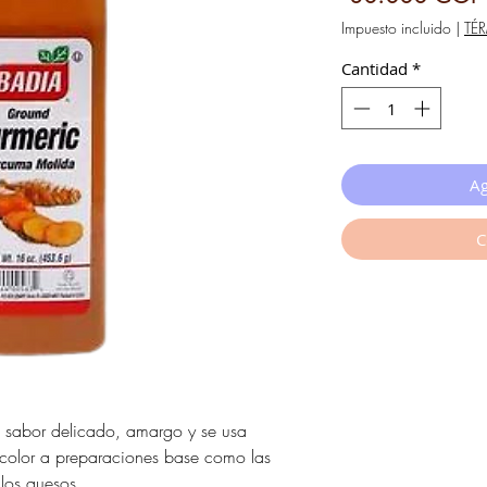
Impuesto incluido
|
TÉ
Cantidad
*
Ag
C
n sabor delicado, amargo y se usa
 color a preparaciones base como las
 los quesos.