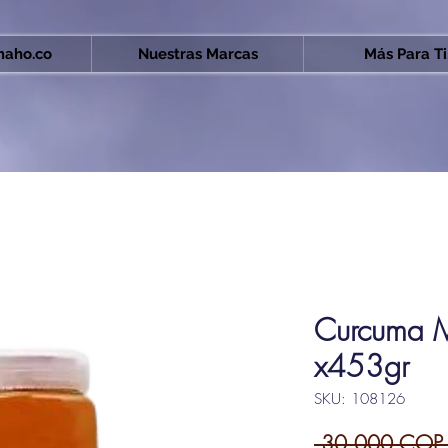
aho.co
Nuestras Marcas
Más Para Ti.
Curcuma M
x453gr
SKU: 108126
 30.000 COP