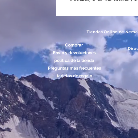
Tiendas Online de Nema
Comprar
Dire
Envío y devoluciones
política de la tienda
Preguntas más frecuentes
tarjetas de regalo