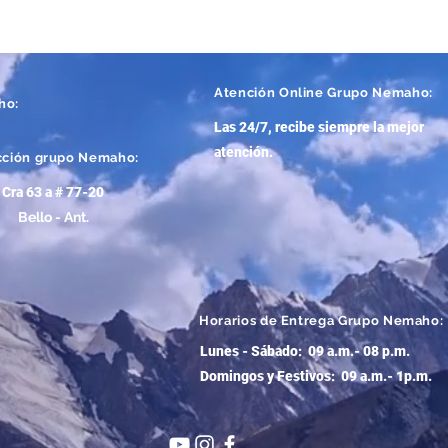
Atención
Online Grupo Nemaho:
ho:
Las 24/7, recibe siempre la mejor
atención
.
cción grupo Nemaho:
Cra 63 a # 77-20
Bello - Ant.
Horarios de Entrega Grupo Nemaho:
Lunes - Sábado: 09 a.m.- 08 p.m.
Domingos y Festivos: 09 a.m.- 1p.m.