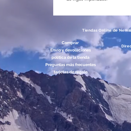
Tiendas Online de Nema
Comprar
Dire
Envío y devoluciones
política de la tienda
Preguntas más frecuentes
tarjetas de regalo