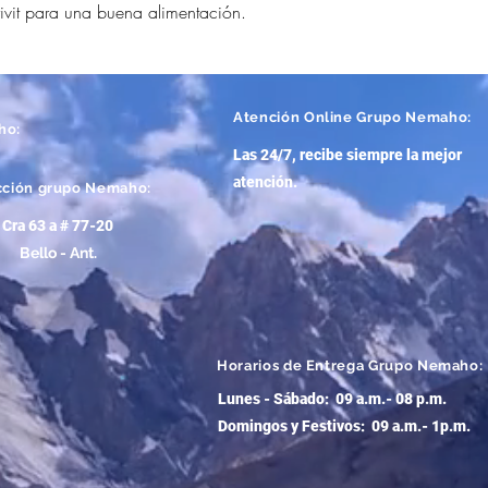
rivit para una buena alimentación.
Atención
Online Grupo Nemaho:
ho:
Las 24/7, recibe siempre la mejor
atención
.
cción grupo Nemaho:
Cra 63 a # 77-20
Bello - Ant.
Horarios de Entrega Grupo Nemaho:
Lunes - Sábado: 09 a.m.- 08 p.m.
Domingos y Festivos: 09 a.m.- 1p.m.