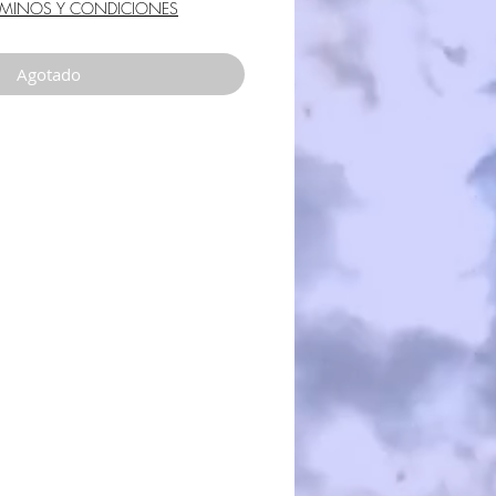
de
RMINOS Y CONDICIONES
oferta
Agotado