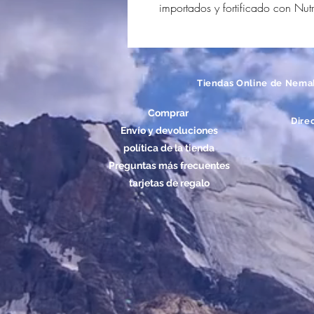
importados y fortificado con Nut
Tiendas Online de Nema
Comprar
Dire
Envío y devoluciones
política de la tienda
Preguntas más frecuentes
tarjetas de regalo