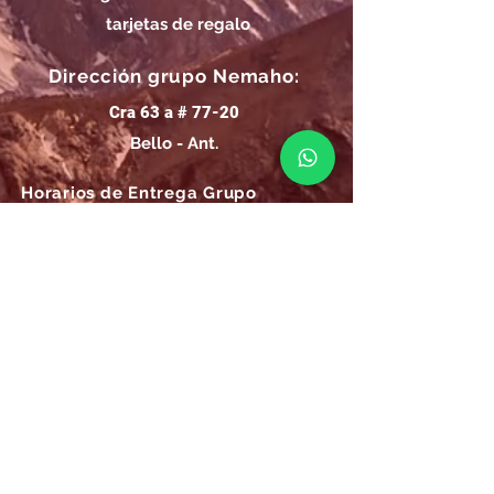
tarjetas de regalo
Dirección grupo Nemaho:
Cra 63 a # 77-20
Bello - Ant.
Horarios de Entrega Grupo
Nemaho:
Lunes - Sábado: 09 a.m.- 08 p.m.
Domingos y Festivos: 09 a.m.- 1p.m.
REGÍSTRATE
Email
SUSCRÍBIRME AHORA