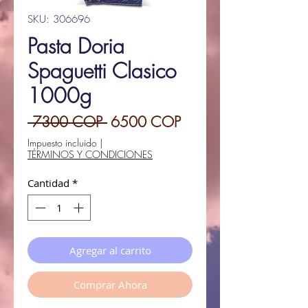
SKU: 306696
Pasta Doria
Spaguetti Clasico
1000g
Precio
Precio
 7300 COP 
6500 COP
de
Impuesto incluido
|
TÉRMINOS Y CONDICIONES
oferta
Cantidad
*
Agregar al carrito
Comprar Ahora